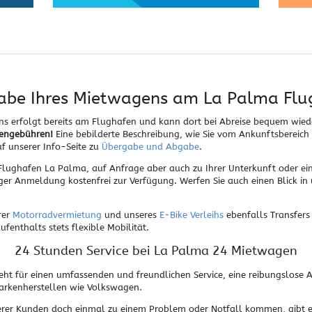
abe Ihres Mietwagens am La Palma Flu
ns erfolgt bereits am Flughafen und kann dort bei Abreise bequem wi
fengebühren!
Eine bebilderte Beschreibung, wie Sie vom Ankunftsbereic
uf unserer Info-Seite zu
Übergabe und Abgabe
.
lughafen La Palma, auf Anfrage aber auch zu Ihrer Unterkunft oder e
iger Anmeldung kostenfrei zur Verfügung. Werfen Sie auch einen Blick in
rer
Motorradvermietung
und unseres
E-Bike Verleihs
ebenfalls Transfers
enthalts stets flexible Mobilität.
24 Stunden Service bei La Palma 24 Mietwagen
t für einen umfassenden und freundlichen Service, eine reibungslose 
rkenherstellen wie Volkswagen.
erer Kunden doch einmal zu einem Problem oder Notfall kommen, gibt 