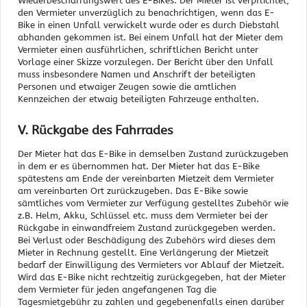
Wiederbeschaffungswert des E-Bikes. Der Mieter ist verpflichtet,
den Vermieter unverzüglich zu benachrichtigen, wenn das E-
Bike in einen Unfall verwickelt wurde oder es durch Diebstahl
abhanden gekommen ist. Bei einem Unfall hat der Mieter dem
Vermieter einen ausführlichen, schriftlichen Bericht unter
Vorlage einer Skizze vorzulegen. Der Bericht über den Unfall
muss insbesondere Namen und Anschrift der beteiligten
Personen und etwaiger Zeugen sowie die amtlichen
Kennzeichen der etwaig beteiligten Fahrzeuge enthalten.
V. Rückgabe des Fahrrades
Der Mieter hat das E-Bike in demselben Zustand zurückzugeben
in dem er es übernommen hat. Der Mieter hat das E-Bike
spätestens am Ende der vereinbarten Mietzeit dem Vermieter
am vereinbarten Ort zurückzugeben. Das E-Bike sowie
sämtliches vom Vermieter zur Verfügung gestelltes Zubehör wie
z.B. Helm, Akku, Schlüssel etc. muss dem Vermieter bei der
Rückgabe in einwandfreiem Zustand zurückgegeben werden.
Bei Verlust oder Beschädigung des Zubehörs wird dieses dem
Mieter in Rechnung gestellt. Eine Verlängerung der Mietzeit
bedarf der Einwilligung des Vermieters vor Ablauf der Mietzeit.
Wird das E-Bike nicht rechtzeitig zurückgegeben, hat der Mieter
dem Vermieter für jeden angefangenen Tag die
Tagesmietgebühr zu zahlen und gegebenenfalls einen darüber