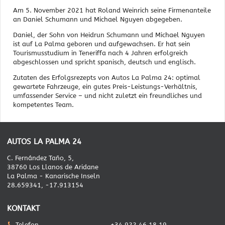
Am 5. November 2021 hat Roland Weinrich seine Firmenanteile
an Daniel Schumann und Michael Nguyen abgegeben.
Daniel, der Sohn von Heidrun Schumann und Michael Nguyen
ist auf La Palma geboren und aufgewachsen. Er hat sein
Tourismusstudium in Teneriffa nach 4 Jahren erfolgreich
abgeschlossen und spricht spanisch, deutsch und englisch.
Zutaten des Erfolgsrezepts von Autos La Palma 24: optimal
gewartete Fahrzeuge, ein gutes Preis-Leistungs-Verhältnis,
umfassender Service – und nicht zuletzt ein freundliches und
kompetentes Team.
AUTOS LA PALMA 24
C. Fernández Taño, 5,
38760 Los Llanos de Aridane
La Palma - Kanarische Inseln
28.659341, -17.913154
KONTAKT
Telefon
+34 922 46 18 19