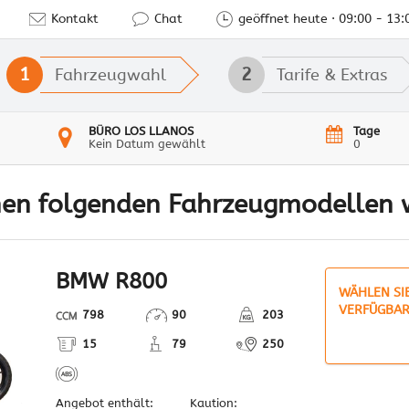
Kontakt
Chat
geöffnet heute · 09:00 - 13:
1
2
Fahrzeugwahl
Tarife & Extras
BÜRO LOS LLANOS
Tage
Kein Datum gewählt
0
hen folgenden Fahrzeugmodellen
BMW R800
WÄHLEN SI
VERFÜGBAR
798
90
203
15
79
250
Angebot enthält:
Kaution: