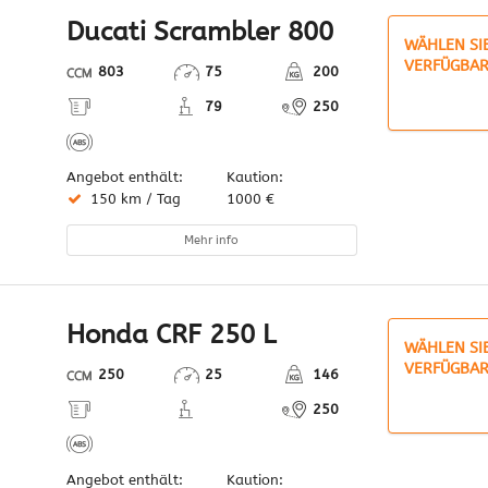
Ducati Scrambler 800
WÄHLEN SI
VERFÜGBAR
803
75
200
79
250
Angebot enthält:
Kaution:
150 km / Tag
1000 €
Mehr info
Honda CRF 250 L
WÄHLEN SI
VERFÜGBAR
250
25
146
250
Angebot enthält:
Kaution: