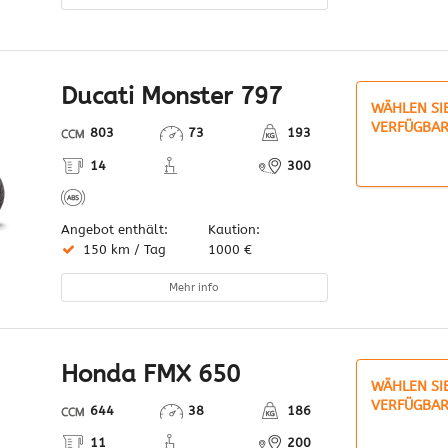
Ducati Monster 797
WÄHLEN SI
VERFÜGBAR
803
73
193
14
300
Angebot enthält:
Kaution:
150 km / Tag
1000 €
Mehr info
Honda FMX 650
WÄHLEN SI
VERFÜGBAR
644
38
186
11
200