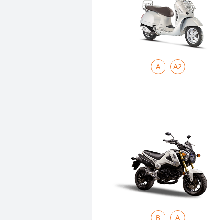
A
A2
B
A