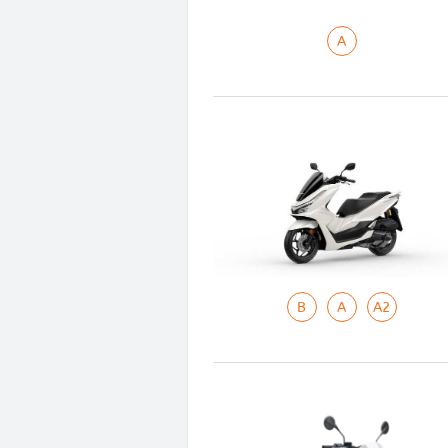
A
B
A
A2