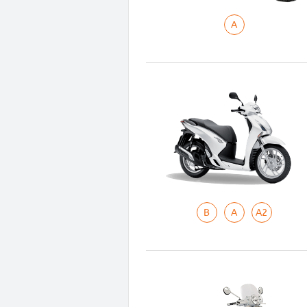
A
B
A
A2