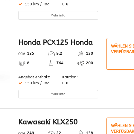
150 km / Tag
0 €
Mehr info
Honda PCX125 Honda
WÄHLEN SI
VERFÜGBAR
125
9.2
130
8
764
200
Angebot enthält:
Kaution:
150 km / Tag
0 €
Mehr info
Kawasaki KLX250
WÄHLEN SI
VERFÜGBAR
249
22
138