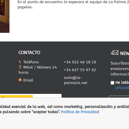
En el punto de encuentro le esperara el equipo de La Palma 2
papeles.
CONTACTO
NEW
Teléfono
+34 922 46 18 19
Suscríbas
Móvil / Número 24
enviarem
+34 637 55 97 62
horas
informaci
auto@la-
Email
He leíd
palma24.net
privaci
lidad esencial de la web, así como marketing, personalización y anális
es pulsando sobre “aceptar todas”.
Política de Privacidad
 legal
Política de privacidad
Transparencia