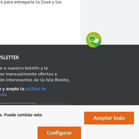
4 para entregarle la llave y los
SLETTER
e a nuestro boletín y le
os mensualmente ofertas e
ón interesantes de la Isla Bonita.
o y acepto la
política de
dad
.
Confirmar
is. Puede cambiar esta
Aceptar todo
Configurar