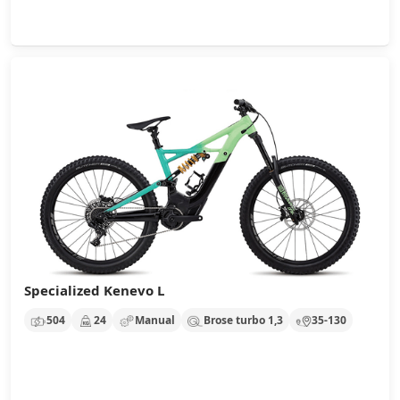
Specialized Kenevo L
504
24
Manual
Brose turbo 1,3
35-130