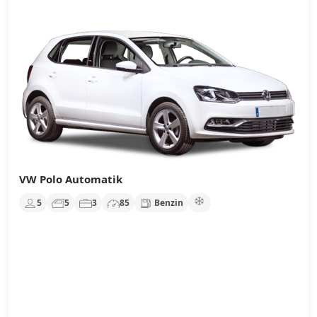
VW Polo Automatik
5
5
3
85
Benzin